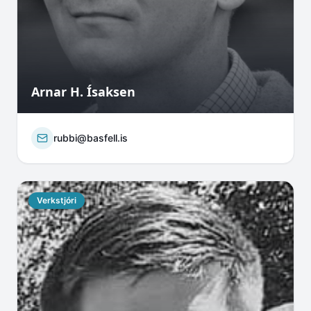
Arnar H. Ísaksen
rubbi@basfell.is
Verkstjóri