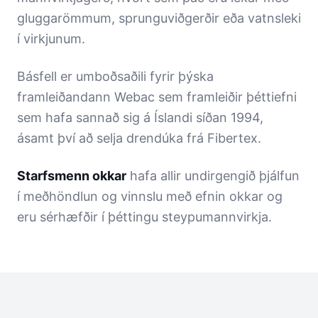
gluggarömmum, sprunguviðgerðir eða vatnsleki
í virkjunum.
Básfell er umboðsaðili fyrir þýska
framleiðandann Webac sem framleiðir þéttiefni
sem hafa sannað sig á Íslandi síðan 1994,
ásamt því að selja drendúka frá Fibertex.
Starfsmenn okkar
hafa allir undirgengið þjálfun
í meðhöndlun og vinnslu með efnin okkar og
eru sérhæfðir í þéttingu steypumannvirkja.