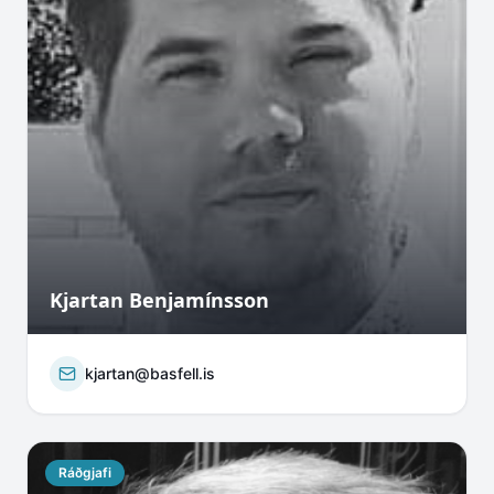
Kjartan Benjamínsson
kjartan@basfell.is
Ráðgjafi