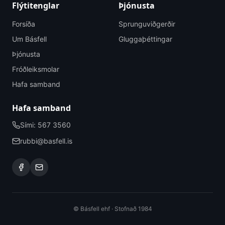
Flýtitenglar
Þjónusta
Forsíða
Sprunguviðgerðir
Um Básfell
Gluggaþéttingar
Þjónusta
Fróðleiksmolar
Hafa samband
Hafa samband
Sími: 567 3560
rubbi@basfell.is
© Básfell ehf · Stofnað 1984