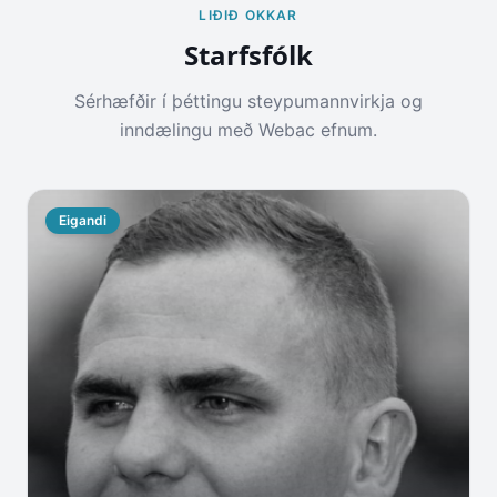
LIÐIÐ OKKAR
Starfsfólk
Sérhæfðir í þéttingu steypumannvirkja og
inndælingu með Webac efnum.
Eigandi