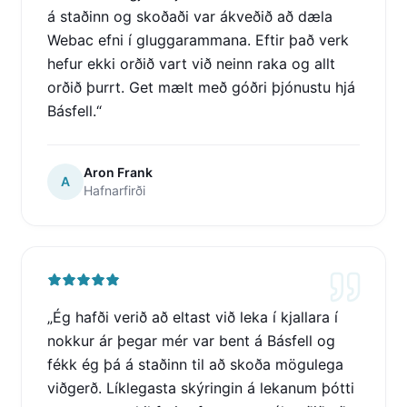
á staðinn og skoðaði var ákveðið að dæla
Webac efni í gluggarammana. Eftir það verk
hefur ekki orðið vart við neinn raka og allt
orðið þurrt. Get mælt með góðri þjónustu hjá
Básfell.
“
Aron Frank
A
Hafnarfirði
„
Ég hafði verið að eltast við leka í kjallara í
nokkur ár þegar mér var bent á Básfell og
fékk ég þá á staðinn til að skoða mögulega
viðgerð. Líklegasta skýringin á lekanum þótti