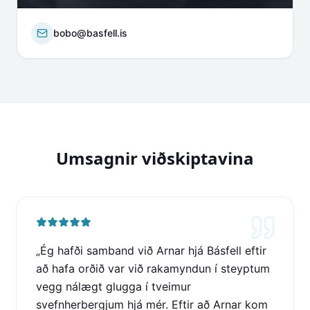
bobo@basfell.is
Umsagnir viðskiptavina
„
Ég hafði samband við Arnar hjá Básfell eftir
að hafa orðið var við rakamyndun í steyptum
vegg nálægt glugga í tveimur
svefnherbergjum hjá mér. Eftir að Arnar kom