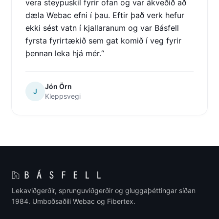
vera steypuskil fyrir ofan og var ákveðið að
dæla Webac efni í þau. Eftir það verk hefur
ekki sést vatn í kjallaranum og var Básfell
fyrsta fyrirtækið sem gat komið í veg fyrir
þennan leka hjá mér.
“
Jón Örn
J
Kleppsvegi
Lekaviðgerðir, sprunguviðgerðir og gluggaþéttingar síðan
1984. Umboðsaðili Webac og Fibertex.