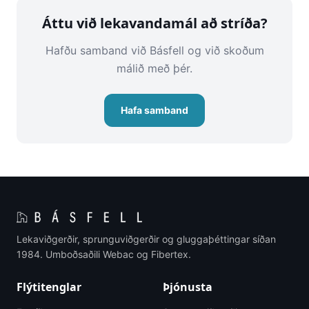
Áttu við lekavandamál að stríða?
Hafðu samband við Básfell og við skoðum
málið með þér.
Hafa samband
Lekaviðgerðir, sprunguviðgerðir og gluggaþéttingar síðan
1984. Umboðsaðili Webac og Fibertex.
Flýtitenglar
Þjónusta