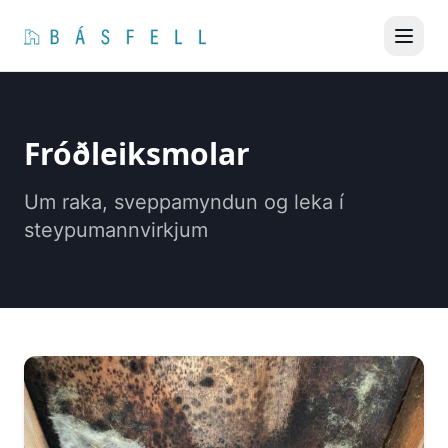
Hoppa yfir í efni
Fróðleiksmolar
Um raka, sveppamyndun og leka í
steypumannvirkjum