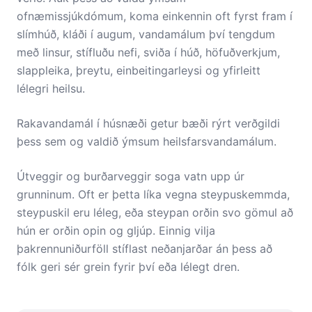
ofnæmissjúkdómum, koma einkennin oft fyrst fram í
slímhúð, kláði í augum, vandamálum því tengdum
með linsur, stífluðu nefi, sviða í húð, höfuðverkjum,
slappleika, þreytu, einbeitingarleysi og yfirleitt
lélegri heilsu.
Rakavandamál í húsnæði getur bæði rýrt verðgildi
þess sem og valdið ýmsum heilsfarsvandamálum.
Útveggir og burðarveggir soga vatn upp úr
grunninum. Oft er þetta líka vegna steypuskemmda,
steypuskil eru léleg, eða steypan orðin svo gömul að
hún er orðin opin og gljúp. Einnig vilja
þakrennuniðurföll stíflast neðanjarðar án þess að
fólk geri sér grein fyrir því eða lélegt dren.