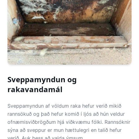
Sveppamyndun og
rakavandamál
Sveppamyndun af völdum raka hefur verið mikið
rannsökuð og það hefur komið í ljós að hún veldur
ofnæmisviðbrögðum hjá viðkvæmu fólki. Rannsóknir
sýna að sveppur er mun hættulegri en talið hefur
verið. Auk þess að valda ýmsum