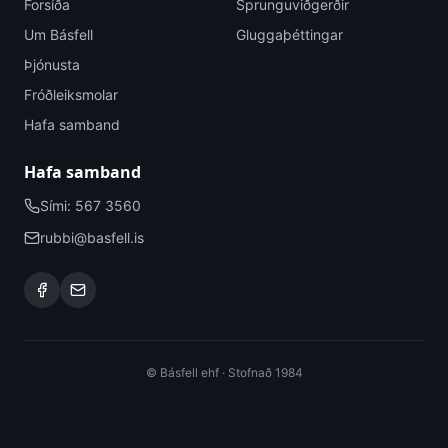
Forsíða
Sprunguviðgerðir
Um Básfell
Gluggaþéttingar
Þjónusta
Fróðleiksmolar
Hafa samband
Hafa samband
Sími: 567 3560
rubbi@basfell.is
© Básfell ehf · Stofnað 1984