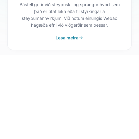
Básfell gerir við steypuskil og sprungur hvort sem
það er útaf leka eða til styrkingar á
steypumannvirkjum. Við notum einungis Webac
hágæða efni við viðgerðir sem þessar.
Lesa meira
Áratuga reynsla og þekking
Básfell ehf býr yfir áratuga reynslu og þekkingu við
meðhöndlun og viðgerðum á leka í
steypumannvirkjum.