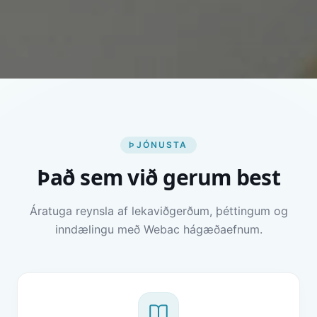
ÞJÓNUSTA
Það sem við gerum best
Áratuga reynsla af lekaviðgerðum, þéttingum og
inndælingu með Webac hágæðaefnum.