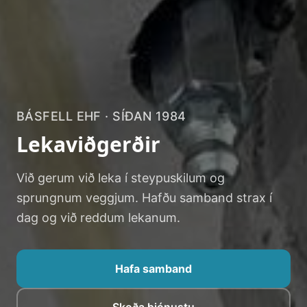
BÁSFELL EHF · SÍÐAN 1984
Lekaviðgerðir
Við gerum við leka í steypuskilum og
sprungnum veggjum. Hafðu samband strax í
dag og við reddum lekanum.
Hafa samband
Skoða þjónustu