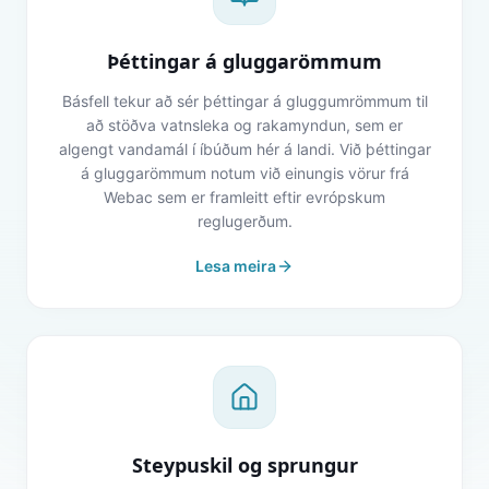
Þéttingar á gluggarömmum
Básfell tekur að sér þéttingar á gluggumrömmum til
að stöðva vatnsleka og rakamyndun, sem er
algengt vandamál í íbúðum hér á landi. Við þéttingar
á gluggarömmum notum við einungis vörur frá
Webac sem er framleitt eftir evrópskum
reglugerðum.
Lesa meira
Steypuskil og sprungur